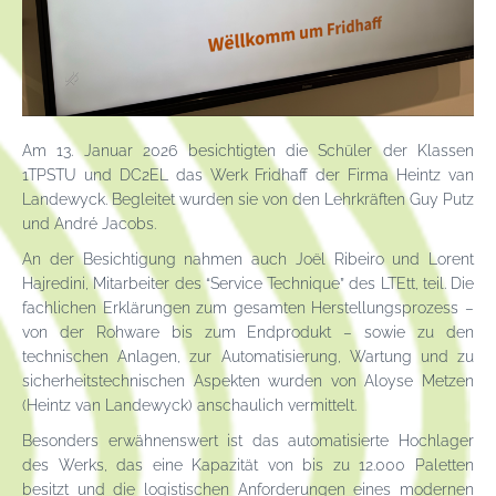
Am 13. Januar 2026 besichtigten die Schüler der Klassen
1TPSTU und DC2EL das Werk Fridhaff der Firma Heintz van
Landewyck. Begleitet wurden sie von den Lehrkräften Guy Putz
und André Jacobs.
An der Besichtigung nahmen auch Joël Ribeiro und Lorent
Hajredini, Mitarbeiter des “Service Technique” des LTEtt, teil. Die
fachlichen Erklärungen zum gesamten Herstellungsprozess –
von der Rohware bis zum Endprodukt – sowie zu den
technischen Anlagen, zur Automatisierung, Wartung und zu
sicherheitstechnischen Aspekten wurden von Aloyse Metzen
(Heintz van Landewyck) anschaulich vermittelt.
Besonders erwähnenswert ist das automatisierte Hochlager
des Werks, das eine Kapazität von bis zu 12.000 Paletten
besitzt und die logistischen Anforderungen eines modernen