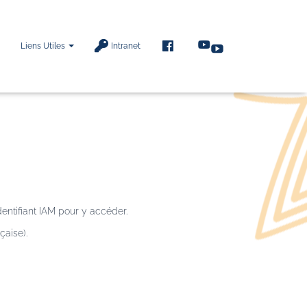
F
Liens Utiles
Intranet
A
C
E
B
O
O
K
dentifiant IAM pour y accéder.
çaise).