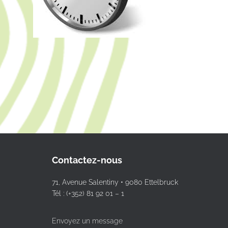
Contactez-nous
71, Avenue Salentiny • 9080 Ettelbruck
Tél : (+352) 81 92 01 – 1
Envoyez un message