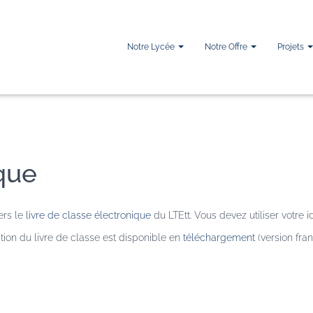
Notre Lycée
Notre Offre
Projets
ique
ers le
livre de classe électronique
du LTEtt. Vous devez utiliser votre i
ion du livre de classe est disponible en
téléchargement
(version fran