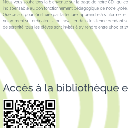
Nous vous souhaitons la bienvenue sur la page de notre CDI, qui co
indispensable au bon fonctionnement pédagogique de notre lycée.
Que ce soit pour s’instruire par la lecture, apprendre à s’informer e
notamment sur ordinateur -, ou travailler dans le silence pendant 
de sérénité, tous les élèves sont invités à s’y rendre entre 8h00 et 1
Accès à la bibliothèque en