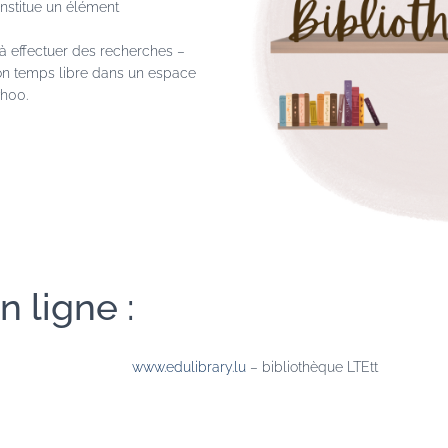
nstitue un élément
t à effectuer des recherches –
son temps libre dans un espace
7h00.
 ligne :
www.edulibrary.lu
– bibliothèque LTEtt