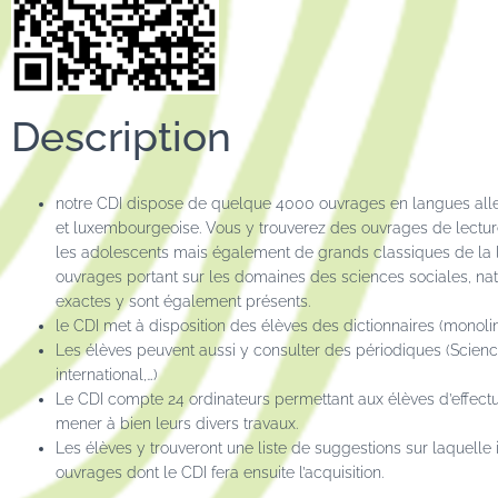
Description
notre CDI dispose de quelque 4000 ouvrages en langues alle
et luxembourgeoise. Vous y trouverez des ouvrages de lectur
les adolescents mais également de grands classiques de la l
ouvrages portant sur les domaines des sciences sociales, na
exactes y sont également présents.
le CDI met à disposition des élèves des dictionnaires (monolin
Les élèves peuvent aussi y consulter des périodiques (Scien
international,…)
Le CDI compte 24 ordinateurs permettant aux élèves d’effect
mener à bien leurs divers travaux.
Les élèves y trouveront une liste de suggestions sur laquelle 
ouvrages dont le CDI fera ensuite l’acquisition.