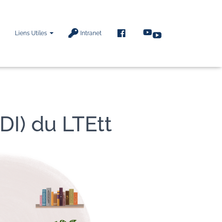
F
Liens Utiles
Intranet
A
C
E
B
O
O
K
DI) du LTEtt