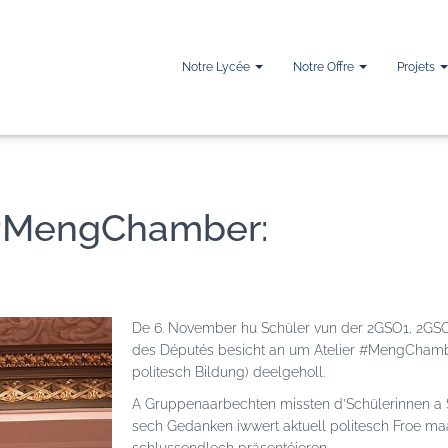
Notre Lycée
Notre Offre
Projets
MengChamber:
De 6. November hu Schüler vun der 2GSO1, 2G
des Députés besicht an um Atelier #MengChambe
politesch Bildung) deelgeholl.
A Gruppenaarbechten missten d’Schülerinnen a 
sech Gedanken iwwert aktuell politesch Froe ma