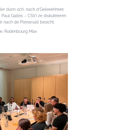
ler dunn och, nach d’Geleeënheet
 Paul Galles – CSV) ze diskutéieren
r nach de Plenarsall besicht.
que, Rodenbourg Max