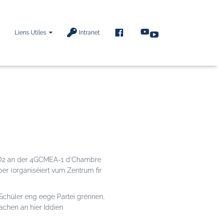
F
Liens Utiles
Intranet
A
C
E
B
O
O
K
SO2 an der 4GCMEA-1 d’Chambre
r (organiséiert vum Zentrum fir
Schüler eng eege Partei grënnen,
achen an hier Iddien