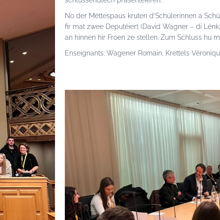
schlussendlech präsentéieren.
No der Mëttespaus kruten d’Schülerinnen a Schü
fir mat zwee Deputéiert (David Wagner – di Lénk;
an hinnen hir Froen ze stellen. Zum Schluss hu mi
Enseignants: Wagener Romain, Krettels Véroni