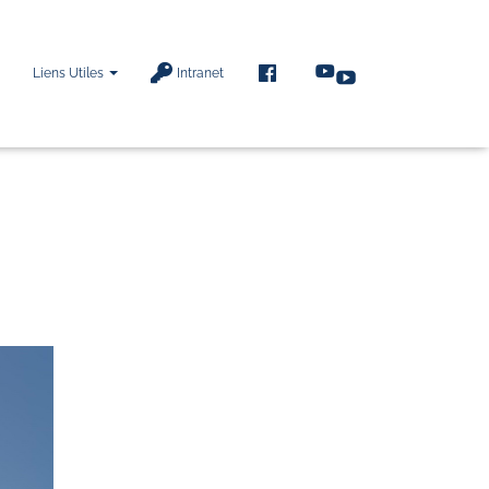
F
Liens Utiles
Intranet
A
C
E
B
O
O
K