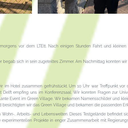
rgens vor dem LTEtt. Nach einigen Stunden Fahrt und kleinen Pa
eder begab sich in sein zugeteiltes Zimmer. Am Nachmittag konnten wir
wir im Hotel zusammen gefrühstückt. Um 10 Uhr war Treffpunkt vor 
tät Delft empfing uns im Konferenzsaal. Wir konnten Fragen zur Univ
lante Event im Green Village. Wir bekamen Namensschilder und klei
end besichtigten wir das Green Village und bekamen die passenden Er
n in Wohn-, Arbeits- und Lebenswelten. Dieses Testgelände befindet
re experimentellen Projekte in enger Zusammenarbeit mit Regierung