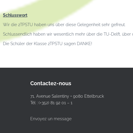
Schlusswort
Wir die 2TPSTU haben uns über diese Gelegenheit sehr gefreut.
Schlussendlich haben wir wesentlich mehr über die TU-Delft, über 
Die Schüler der Klasse 2TPSTU sagen DANKE!
Contactez-nous
71, Avenue Salentiny • 9080 Ettelbruck
Tél : (+352) 81 92 01 – 1
Envoyez un message