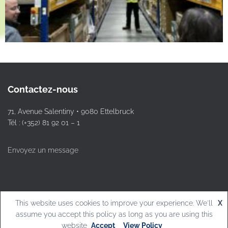
Contactez-nous
71, Avenue Salentiny • 9080 Ettelbruck
Tél : (+352) 81 92 01 – 1
Envoyez un message
This website uses cookies to improve your experience. We'll
X
© L.T.Ettelbruck
assume you accept this policy as long as you are using this
website
Accept
View Policy