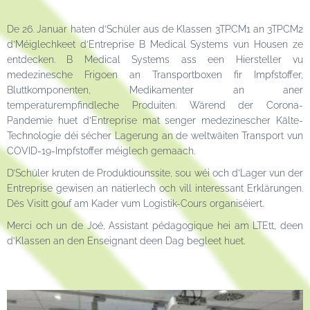
De 26. Januar haten d’Schüler aus de Klassen 3TPCM1 an 3TPCM2
d’Méiglechkeet d’Entreprise B Medical Systems vun Housen ze
entdecken. B Medical Systems ass een Hiersteller vu
medezinesche Frigoen an Transportboxen fir Impfstoffer,
Bluttkomponenten, Medikamenter an aner
temperaturempfindleche Produiten. Wärend der Corona-
Pandemie huet d’Entreprise mat senger medezinescher Kälte-
Technologie déi sécher Lagerung an de weltwäiten Transport vun
COVID-19-Impfstoffer méiglech gemaach.
D’Schüler kruten de Produktiounssite, sou wéi och d’Lager vun der
Entreprise gewisen an natierlech och vill interessant Erklärungen.
Dës Visitt gouf am Kader vum Logistik-Cours organiséiert.
Merci och un de Joé, Assistant pédagogique hei am LTEtt, deen
d’Klassen an den Enseignant deen Dag begleet huet.