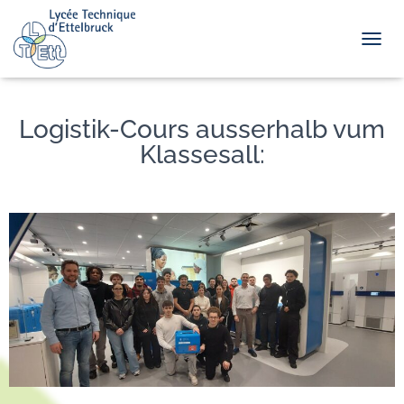
TOGGL
Logistik-Cours ausserhalb vum
Klassesall: