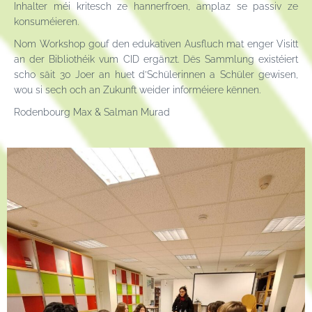
Inhalter méi kritesch ze hannerfroen, amplaz se passiv ze
konsuméieren.
Nom Workshop gouf den edukativen Ausfluch mat enger Visitt
an der Bibliothéik vum CID ergänzt. Dës Sammlung existéiert
scho säit 30 Joer an huet d
’Schülerinnen a Schüler
gewisen,
wou si sech och an Zukunft weider informéiere kënnen.
Rodenbourg
Max
& Salman Murad