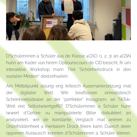
D’Schülerinnen a Schüler aus de Klasse 4GSO (1, 2, 3) an 4GSN
hunn am Kader vun hirem Optiounscours de CID
besicht, fir um
interaktive Workshop mam Titel “Schönheitsdruck in den
sozialen Medien“ deelzehuelen.
Am Mëttelpunkt stoung eng kritesch Ausernanersetzung mat
der digitaler Welt: Wéi beaflossen onrealistesch
Schéinheetsidealer an der “perfekter” Instagram- an TikTok-
Welt eist Selbstwäertgefill?
D’Schülerinnen a Schüler
hunn
iwwert d’Gefore vu manipuléierte Biller diskutéiert an
analyséiert, wéi de konstante Verglach mat aneren zu
Onzefriddenheet a mentalem Drock féiere kann. Duerch deen
oppenen Austausch konnten d
’Schülerinnen a Schüler
léieren,