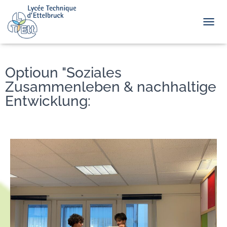
TOGGL
Optioun "Soziales
Zusammenleben & nachhaltige
Entwicklung: