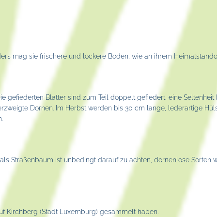
ders mag sie frischere und lockere Böden, wie an ihrem Heimatstandor
 Die gefiederten Blätter sind zum Teil doppelt gefiedert, eine Seltenh
rzweigte Dornen. Im Herbst werden bis 30 cm lange, lederartige Hüls
.
 Straßenbaum ist unbedingt darauf zu achten, dornenlose Sorten wi
uf Kirchberg (Stadt Luxemburg) gesammelt haben.