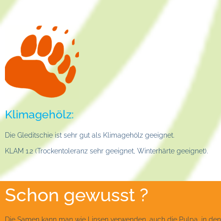
Klimagehölz:
Die Gleditschie ist sehr gut als Klimagehölz geeignet.
KLAM 1.2 (Trockentoleranz sehr geeignet, Winterhärte geeignet).
Schon gewusst ?
Die Samen kann man wie Linsen verwenden, auch die Pulpa, in denen d