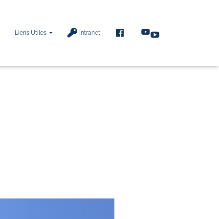
F
Liens Utiles
Intranet
A
C
E
B
O
O
K