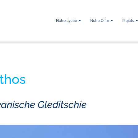
Notre Lycée
Notre Offre
Projets
nthos
nische Gleditschie