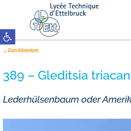
Open toolbar
← Zum Arboretum
389 – Gleditsia triaca
Lederhülsenbaum oder Amerika