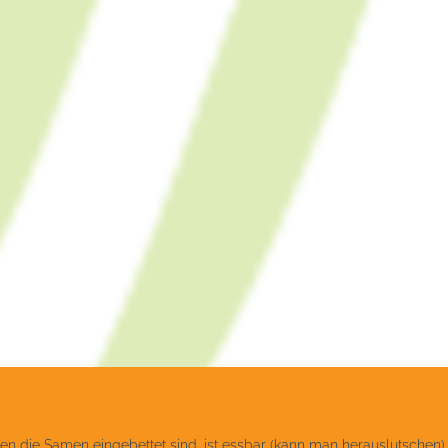
ie Samen eingebettet sind, ist essbar (kann man herauslutschen). Die