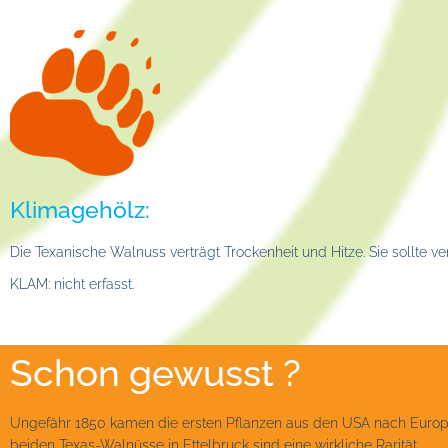
Klimagehölz:
Die Texanische Walnuss verträgt Trockenheit und Hitze. Sie sollte 
KLAM: nicht erfasst.
Schon gewusst ?
Ungefähr 1850 kamen die ersten Pflanzen aus den USA nach Europa.
beiden Texas-Walnüsse in Ettelbruck sind eine wirkliche Rarität.