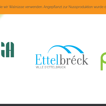
 wir Walnüsse verwenden. Angepflanzt zur Nussproduktion wurde die