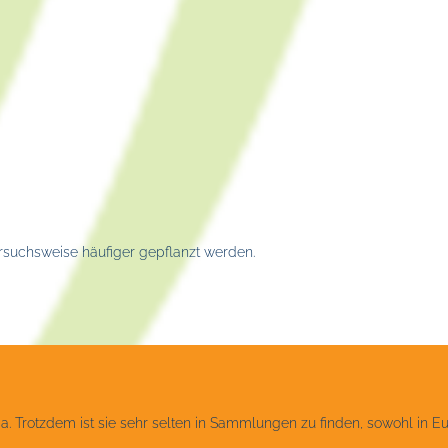
versuchsweise häufiger gepflanzt werden.
 Trotzdem ist sie sehr selten in Sammlungen zu finden, sowohl in Eu