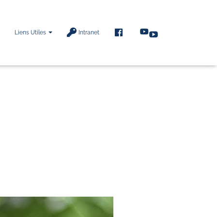
F
Liens Utiles
Intranet
A
C
E
B
O
O
K