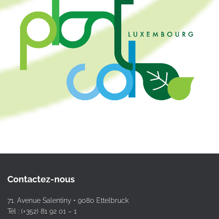
Contactez-nous
71, Avenue Salentiny • 9080 Ettelbruck
Tél : (+352) 81 92 01 – 1