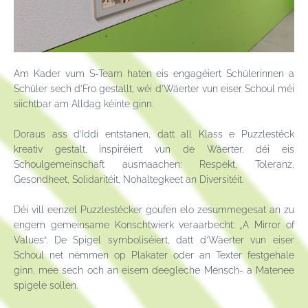
Am Kader vum S-Team haten eis engagéiert Schülerinnen a
Schüler sech d’Fro gestallt, wéi d’Wäerter vun eiser Schoul méi
siichtbar am Alldag kéinte ginn.
Doraus ass d’Iddi entstanen, datt all Klass e Puzzlestéck
kreativ gestalt, inspiréiert vun de Wäerter, déi eis
Schoulgemeinschaft ausmaachen: Respekt, Toleranz,
Gesondheet, Solidaritéit, Nohaltegkeet an Diversitéit.
Déi vill eenzel Puzzlestécker goufen elo zesummegesat an zu
engem gemeinsame Konschtwierk veraarbecht: „A Mirror of
Values“. De Spigel symboliséiert, datt d’Wäerter vun eiser
Schoul net nëmmen op Plakater oder an Texter festgehale
ginn, mee sech och an eisem deegleche Mënsch- a Matenee
spigele sollen.