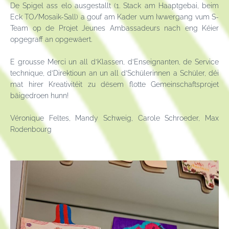
De Spigel ass elo ausgestallt (1. Stack am Haaptgebai, beim
Eck TO/Mosaik-Sall) a gouf am Kader vum Iwwergang vum S-
Team op de Projet Jeunes Ambassadeurs nach eng Kéier
opgegraff an opgewäert.
E grousse Merci un all d’Klassen, d’Enseignanten, de Service
technique, d’Direktioun an un all d’Schülerinnen a Schüler, déi
mat hirer Kreativitéit zu dësem flotte Gemeinschaftsprojet
bäigedroen hunn!
Véronique Feltes, Mandy Schweig, Carole Schroeder, Max
Rodenbourg