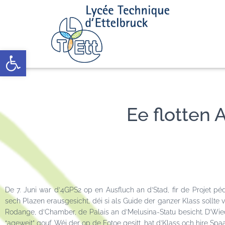
Open toolbar
Ee flotten 
De 7. Juni war d’4GPS2 op en Ausfluch an d’Stad, fir de Projet 
sech Plazen erausgesicht, déi si als Guide der ganzer Klass sollte
Rodange, d’Chamber, de Palais an d’Melusina-Statu besicht. D’Wie
“ageweit” gouf. Wéi der op de Fotoe gesitt, hat d’Klass och hire S