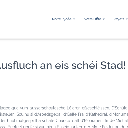
Notre Lycée
Notre Offre
Projets
Ausfluch an eis schéi Stad!
pédagogique vum ausserschoulesche Léieren ofzeschléissen. D’Schül
 virstellen. Sou hu si d’Arbedsgebai, d’Gëlle Fra, d’Kathedral, d’Mon
der huet matgespillt a si hate Chance, datt d’Monument fir de Miche
paass. Begleet goufe si vun hiren Enseignanten, der Mme Feider an de