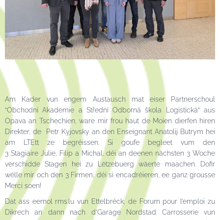
Am Kader vun engem Austausch mat eiser Partnerschoul
“
Obchodní Akademie a Střední Odborná škola Logistická”
aus
Opava an Tschechien, ware mir frou haut de Moien dierfen hiren
Direkter, de Petr Kyjovsky an den Enseignant Anatolij Butrym hei
am LTEtt ze begréissen. Si goufe begleet vum den
3 Stagiaire
Julie
, Filip a Michal, déi an deenen nächsten 3 Woche
verschidde Stagen hei zu Lëtzebuerg wäerte maachen. Dofir
wëlle mir och den 3 Firmen, déi
si
encadréieren, ee ganz grousse
Merci soen!
Dat ass eemol rms.lu vun Ettelbréck, de Forum pour l’emploi zu
Dikrech an dann nach d’Garage Nordstad Carrosserie vun