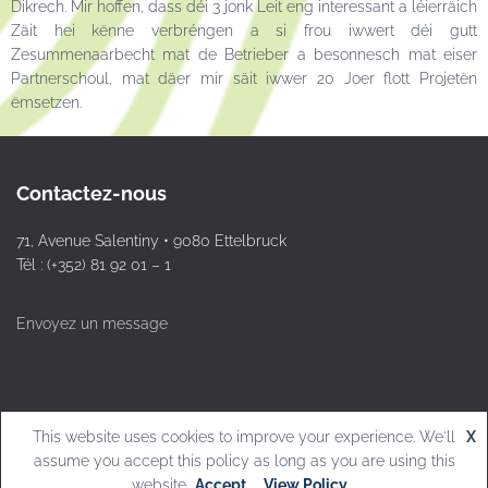
Dikrech. Mir hoffen, dass déi 3 jonk Leit eng interessant a léierräich
Zäit hei kënne verbréngen a si frou iwwert déi gutt
Zesummenaarbecht mat de Betrieber a besonnesch mat eiser
Partnerschoul, mat däer mir säit iwwer 20 Joer flott Projetën
ëmsetzen.
Contactez-nous
71, Avenue Salentiny • 9080 Ettelbruck
Tél : (+352) 81 92 01 – 1
Envoyez un message
This website uses cookies to improve your experience. We'll
X
© L.T.Ettelbruck
assume you accept this policy as long as you are using this
website
Accept
View Policy