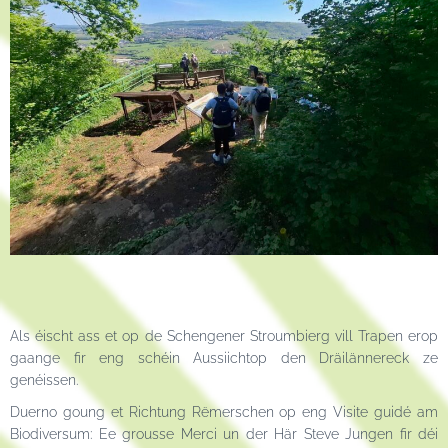
Als éischt ass et op de Schengener Stroumbierg vill Trapen erop
gaange fir eng schéin Aussiichtop den Dräilännereck ze
genéissen.
Duerno goung et Richtung Rëmerschen op eng Visite guidé am
Biodiversum: Ee grousse Merci un der Här Steve Jungen fir déi