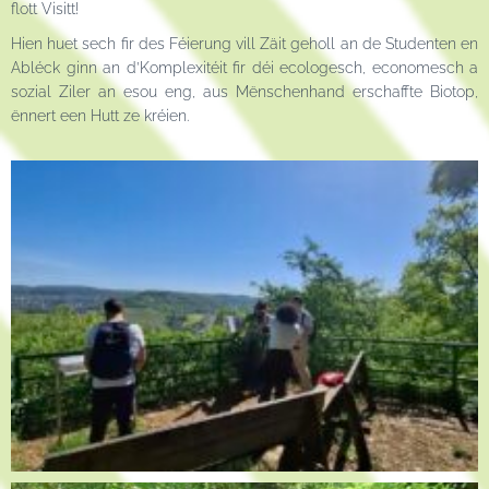
flott Visitt!
Hien huet sech fir des Féierung vill Zäit geholl an de Studenten en
Abléck ginn an d’Komplexitéit fir déi ecologesch, economesch a
sozial Ziler an esou eng, aus Mënschenhand erschaffte Biotop,
ënnert een Hutt ze kréien.