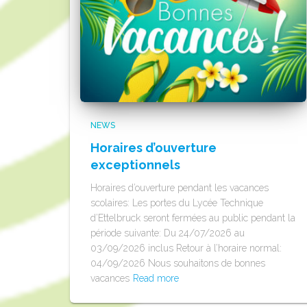
NEWS
Horaires d’ouverture
exceptionnels
Horaires d’ouverture pendant les vacances
scolaires: Les portes du Lycée Technique
d’Ettelbruck seront fermées au public pendant la
période suivante: Du 24/07/2026 au
03/09/2026 inclus Retour à l’horaire normal:
04/09/2026 Nous souhaitons de bonnes
vacances
Read more