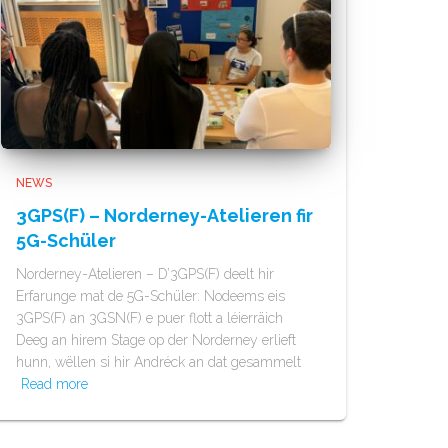
NEWS
3GPS(F) – Norderney-Atelieren fir
5G-Schüler
Norderney-Atelieren – D’3GPS(F) deelt hir
Erfarunge mat de 5G-Schüler: Nodeems eis
3GPS(F) an 3GSN(F) e puer flott a léierräich
Deeg an hirem Stage op der Norderney erlieft
hunn, wëllen si hir Andréck an dat gesammelt
Read more