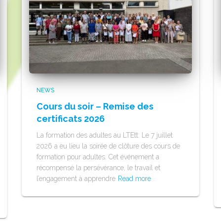
NEWS
Cours du soir – Remise des
certificats 2026
La formation des adultes au LTEtt: Le 7 juillet
2026 a eu lieu la soirée de clôture des cours de
formation pour adultes. Cet événement a
récompensé la persévérance, le travail et
l’engagement à apprendre
Read more