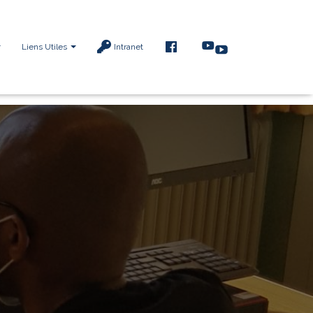
F
Liens Utiles
Intranet
A
C
E
B
O
O
K