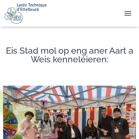
TOGGL
Eis Stad mol op eng aner Aart a
Weis kenneléieren: