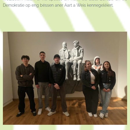
Demokratie op eng bëssen aner Aart a Weis kennegeléiert.