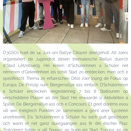
D’3GSO1 huet de 14. Juni um Rallye Citoyen deelgeholl. All Joers
organiséiert de Jugendrot dësen thematesche Rallye duerch
d’Stad Lëtzebuerg. Hei kréien d’Schülerinnen a Schüler net
nëmmen d’Geleeënheet eis schéi Stad ze entdecken, mee och e
spezifescht Thema ze erfuerschen. Dëst Joer loung de Fokus op
Europa. De Prinzip vum Biergerrallye ass einfach: D’Schülerinnen
a Schüler entdecken eegestänneg 7 bis 8 Statiounen op
verschiddene Plazen an der Stad. Héi erwaarde si Aktivitéiten a
Spiller. De Biergerrallye ass och e Concours: Et geet dorëms esou
vill wei méiglech Punkten ze sammelen a géint aner Lycée’en
unzetrieden. Eis Schülerinnen a Schüler hu sech gutt geschloen
och wann et net ganz duergaangen ass fir déi éischte Plaz.
Trotzdeem haten si vill Spaass an hunn eis Stad, Europa an eis