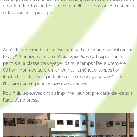
abordant la situation législative actuelle, les obstacles financiers
et la diversité linguistique.
Après la table ronde, les élèves ont participé à une exposition sur
ème
les 75
anniversaire du
Lëtzebuerger Journal
. L’exposition a
permis à la classe de voyager dans le temps : De la première
édition imprimée au premier journal numérique, l’exposition
illustrait les étapes importantes du
Lëtzebuerger Journal
et de
l’histoire contemporaine luxembourgeoise.
Pour finir, les élèves ont pu imprimer leur propre carte de vœux à
l’aide d’une presse.