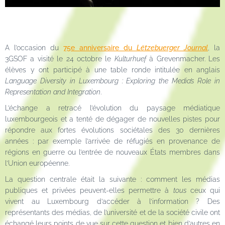
A l’occasion du
75e anniversaire du
Lëtzebuerger Journal
, la
3GSOF a visité le 24 octobre le
Kulturhuef
à Grevenmacher. Les
élèves y ont participé à une table ronde intitulée en anglais
Language Diversity in Luxembourg : Exploring the Media’s Role in
Representation and Integration
.
L’échange a retracé l’évolution du paysage médiatique
luxembourgeois et a tenté de dégager de nouvelles pistes pour
répondre aux fortes évolutions sociétales des 30 dernières
années : par exemple l’arrivée de réfugiés en provenance de
régions en guerre ou l’entrée de nouveaux États membres dans
l’Union européenne.
La question centrale était la suivante : comment les médias
publiques et privées peuvent-elles permettre à
tous
ceux qui
vivent au Luxembourg d’accéder à l’information ? Des
représentants des médias, de l’université et de la société civile ont
échangé leurs points de vue sur cette question et bien d’autres en