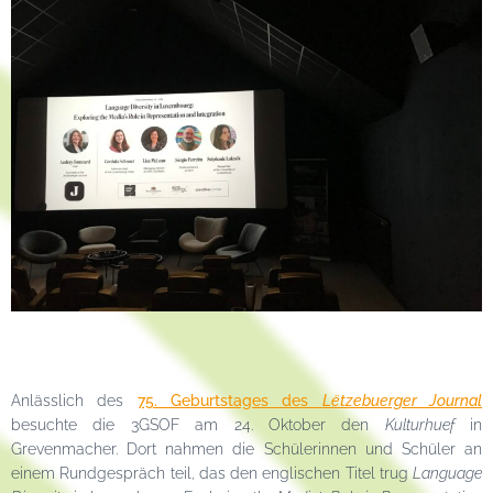
Anlässlich des
75. Geburtstages des
Lëtzebuerger Journal
besuchte die 3GSOF am 24. Oktober den
Kulturhuef
in
Grevenmacher. Dort nahmen die Schülerinnen und Schüler an
einem Rundgespräch teil, das den englischen Titel trug
Language