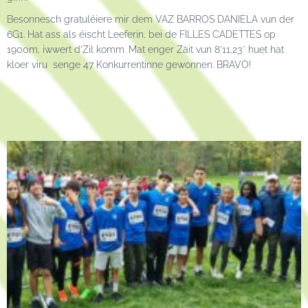
Besonnesch gratuléiere mir dem VAZ BARROS DANIELA vun der
6G1. Hat ass als éischt Leeferin, bei de FILLES CADETTES op
1900m, iwwert d’Zil komm. Mat enger Zäit vun 8’11,23″ huet hat
kloer viru senge 47 Konkurrentinne gewonnen. BRAVO!