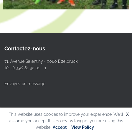
Contactez-nous
71, Avenue Salentiny • 9080 Ettelbruck
Tél : (+352) 81 92 01 – 1
Envoyez un message
This website uses cookies to improve your experience. We'll
X
© L.T.Ettelbruck
assume you accept this policy as long as you are using this
website
Accept
View Policy