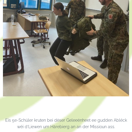
Eis 5e-Schüler kruten bei dëser Geleeënheet ee gudden Abléck
wéi d‘Liewen um Härebierg an an der Missioun ass.