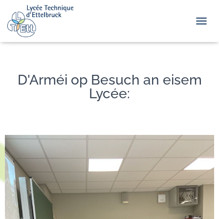
TOGGL
D'Arméi op Besuch an eisem
Lycée: