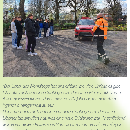
“Der Leiter des Workshops hat uns erklärt, wie viele Unfälle es gibt.
Ich habe mich auf einen Stuhl gesetzt, der einen Meter nach vorne
fallen gelassen wurde, damit man das Gefühl hat, mit dem Auto
irgendwo reingeknallt zu sein.
Dann habe ich mich auf einen anderen Stuhl gesetzt, der einen
Überschlag simuliert hat, was eine neue Erfahrung war. Anschließend
wurde von einem Polizisten erklärt, warum man den Sicherheitsgurt