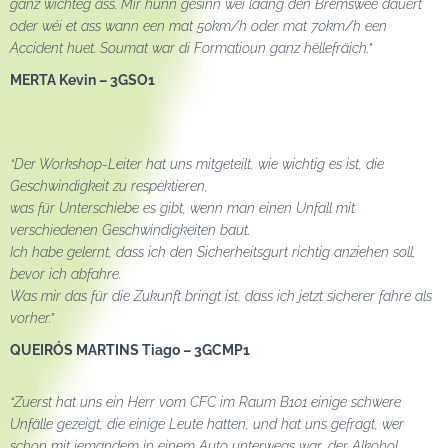
ganz wichteg ass. Mir hunn gesinn wéi laang den Bremswee dauert
oder wéi et ass wann een mat 50km/h oder mat 70km/h een
Accident huet. Soumat war di Formatioun ganz hëllefräich.”
MERTA Kevin – 3GSO1
“Der Workshop-Leiter hat uns mitgeteilt, wie wichtig es ist, die
Geschwindigkeit zu respektieren,
was für Unterschiebe es gibt, wenn man einen Unfall mit
verschiedenen Geschwindigkeiten baut.
Ich habe gelernt, dass ich den Sicherheitsgurt richtig anziehen soll,
bevor ich abfahre.
Was mir das für die Zukunft bringt ist, dass ich jetzt sicherer fahre als
vorher.”
QUEIRÓS MARTINS Tiago – 3GCMP1
“Zuerst hat uns ein Herr vom CFC im Raum B101 einige schwere
Unfälle gezeigt, die einige Leute hatten, und hat uns gefragt, wer
schon mit jemandem in einem Auto unterwegs war, der Alkohol