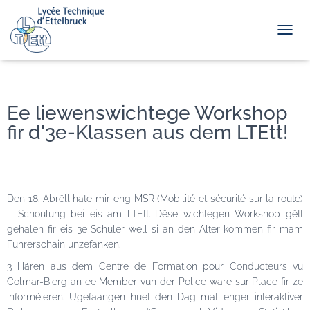
TOGGL
Ee liewenswichtege Workshop
fir d'3e-Klassen aus dem LTEtt!
Den 18. Abrëll hate mir eng MSR (Mobilité et sécurité sur la route)
– Schoulung bei eis am LTEtt. Dëse wichtegen Workshop gëtt
gehalen fir eis 3e Schüler well si an den Alter kommen fir mam
Führerschäin unzefänken.
3 Hären aus dem Centre de Formation pour Conducteurs vu
Colmar-Bierg an ee Member vun der Police ware sur Place fir ze
informéieren. Ugefaangen huet den Dag mat enger interaktiver