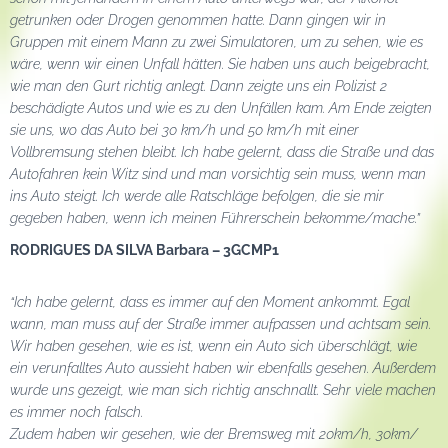
getrunken oder Drogen genommen hatte. Dann gingen wir in
Gruppen mit einem Mann zu zwei Simulatoren, um zu sehen, wie es
wäre, wenn wir einen Unfall hätten. Sie haben uns auch beigebracht,
wie man den Gurt richtig anlegt. Dann zeigte uns ein Polizist 2
beschädigte Autos und wie es zu den Unfällen kam. Am Ende zeigten
sie uns, wo das Auto bei 30 km/h und 50 km/h mit einer
Vollbremsung stehen bleibt. Ich habe gelernt, dass die Straße und das
Autofahren kein Witz sind und man vorsichtig sein muss, wenn man
ins Auto steigt. Ich werde alle Ratschläge befolgen, die sie mir
gegeben haben, wenn ich meinen Führerschein bekomme/mache.”
RODRIGUES DA SILVA Barbara – 3GCMP1
“Ich habe gelernt, dass es immer auf den Moment ankommt. Egal
wann, man muss auf der Straße immer aufpassen und achtsam sein.
Wir haben gesehen, wie es ist, wenn ein Auto sich überschlägt, wie
ein verunfalltes Auto aussieht haben wir ebenfalls gesehen. Außerdem
wurde uns gezeigt, wie man sich richtig anschnallt. Sehr viele machen
es immer noch falsch.
Zudem haben wir gesehen, wie der Bremsweg mit 20km/h, 30km/