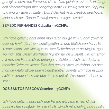
gezeigt, in dem eine Familie in einem Auto gefahren ist und ein Junge
den Sicherheitsgurt nicht angelegt hatte. Er schlug sich den Kopf auf
und fing an stark zu bluten. Das Video hat mich ziemlich geschockt,
sodass ich den Gurt in Zukunft immer anlegen werde.”
SEMEDO FERNANDES Cláudia – 3GCMP1
“Ich habe gelernt, dass wenn man auch nur 50 km/h, oder 70km/h
oder 90 km/h fährt, ein Unfall gefährlich und tödlich sein kann. Es
wurde erklärt, wie wichtig es ist, den Sicherheitsgurt anzulegen, egal
wo man sitzt. Dieser Workshop hilft mir für die Zukunft, weil ich schon
mit meinem Führerschein anfangen möchte und ich jetzt dadurch
manche Gefahren kenne. Draußen gab es einen Workshop, bei dem
man den Aufprall bei einem Unfall erleben konnte, ich habe es zwar
nicht ausprobiert, es war aber interessant als Zuschauerin dabei zu
sein.”
DOS SANTOS PASCOA Yasmine – 3GCMP1
“Ich habe gelernt, dass sich eine Person während einem Unfall
tonnenschwer anfühlt. Jetzt weiß ich, wie ich mich richtig anschnallen