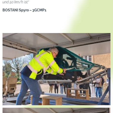
und 50 km/h ist.”
BOSTANI Spyro – 3GCMP1