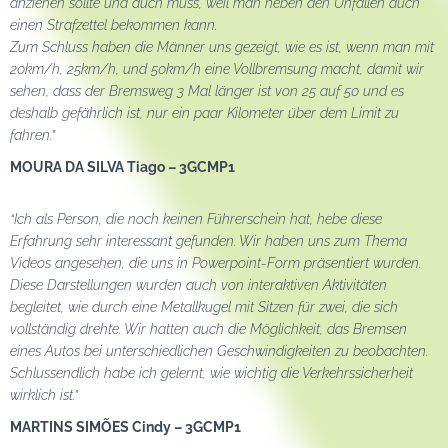
anziehen sollte und auch muss, weil man neben den Unfällen auch
einen Strafzettel bekommen kann.
Zum Schluss haben die Männer uns gezeigt, wie es ist, wenn man mit
20km/h, 25km/h, und 50km/h eine Vollbremsung macht, damit wir
sehen, dass der Bremsweg 3 Mal länger ist von 25 auf 50 und es
deshalb gefährlich ist, nur ein paar Kilometer über dem Limit zu
fahren.”
MOURA DA SILVA Tiago – 3GCMP1
“Ich als Person, die noch keinen Führerschein hat, hebe diese
Erfahrung sehr interessant gefunden. Wir haben uns zum Thema
Videos angesehen, die uns in Powerpoint-Form präsentiert wurden.
Diese Darstellungen wurden auch von interaktiven Aktivitäten
begleitet, wie durch eine Metallkugel mit Sitzen für zwei, die sich
vollständig drehte. Wir hatten auch die Möglichkeit, das Bremsen
eines Autos bei unterschiedlichen Geschwindigkeiten zu beobachten.
Schlussendlich habe ich gelernt, wie wichtig die Verkehrssicherheit
wirklich ist.”
MARTINS SIMÕES Cindy – 3GCMP1