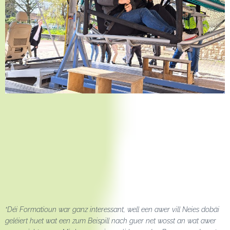
“Déi Formatioun war ganz interessant, well een awer vill Neies dobäi
geléiert huet wat een zum Beispill nach guer net wosst an wat awer