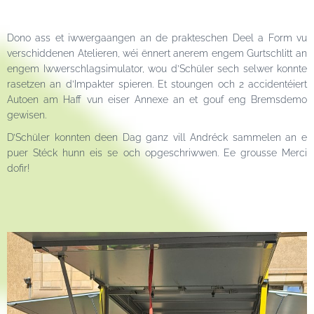
Dono ass et iwwergaangen an de prakteschen Deel a Form vu
verschiddenen Atelieren, wéi ënnert anerem engem Gurtschlitt an
engem Iwwerschlagsimulator, wou d’Schüler sech selwer konnte
rasetzen an d’Impakter spieren. Et stoungen och 2 accidentéiert
Autoen am Haff vun eiser Annexe an et gouf eng Bremsdemo
gewisen.
D’Schüler konnten deen Dag ganz vill Andréck sammelen an e
puer Stéck hunn eis se och opgeschriwwen. Ee grousse Merci
dofir!