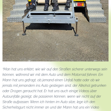
“Man hat uns erklärt, wie wir auf den Straßen sicherer unterwegs sein
können, während wir mit dem Auto und dem Motorrad fahren. Ein
Mann hat uns gefragt, ob jemand einen Unfall hatte oder ob wir
jemals mit jemandem ins Auto gestiegen sind, der Alkohol getrunken
oder Drogen geraucht hat. Er hat uns auch einige Videos über
Autounfälle gezeigt, die passieren können, wenn wir nicht auf der
Straße aufpassen. Wenn ich hinten im Auto sitze, lege ich den
Sicherheitsgurt nicht immer an und der Mann hat uns ein Video