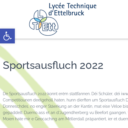
Open toolbar
Sportsausfluch 2022
De Sportsausfluch 2022 konnt erëm stattfannen. Déi Schüler, déi 
Competitiounen deelgeholl haten, hunn dierften um Sportausfluch De
Donneschdes, no enger Stäerkung an der Kantin, mat eise Vëloe bis 
gepaddelt. Duerno ass et an d’Jugendherberg vu Beefort gaangen, w
Moien hate mir e Geocaching am Mëllerdall präparéiert, ier et du