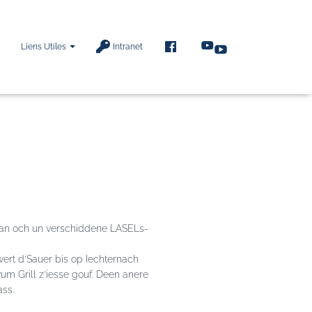
F
Liens Utiles
Intranet
A
C
E
B
O
O
K
n an och un verschiddene LASELs-
wert d’Sauer bis op Iechternach
m Grill z’iesse gouf. Deen anere
ss.