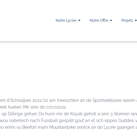
Notre Lycée
Notre Offre
Projets
iwwert d’Schouljoer 2021/22 am meeschten an de Sportsektioune ware
el huelen. Mir sinn de 07.07.2022,
op Dillinge gefuer. Do hunn mir de Kayak geholl a sinn 3 Stonnen iw
ou natierlech nach Fussball gespillt gouf an et och eppes Guddes vu
erno erëm vu Beefort mam Mountainbike zeréck an de Lycée gaangen a