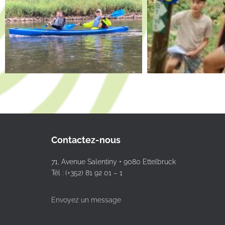
Contactez-nous
71, Avenue Salentiny • 9080 Ettelbruck
Tél : (+352) 81 92 01 – 1
Envoyez un message