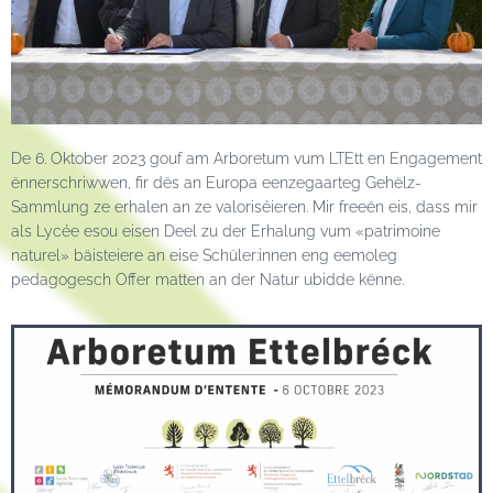
De 6. Oktober 2023 gouf am Arboretum vum LTEtt en Engagement
ënnerschriwwen, fir dës an Europa eenzegaarteg Gehëlz-
Sammlung ze erhalen an ze valoriséieren. Mir freeën eis, dass mir
als Lycée esou eisen Deel zu der Erhalung vum «patrimoine
naturel» bäisteiere an eise Schüler:innen eng eemoleg
pedagogesch Offer matten an der Natur ubidde kënne.