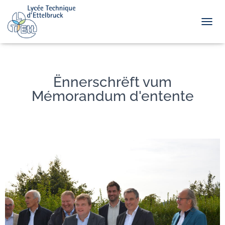
TOGGL
Ënnerschrëft vum
Mémorandum d'entente