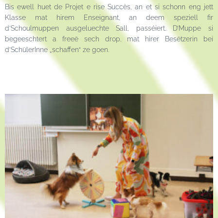
Bis ewell huet de Projet e rise Succès, an et si schonn eng jett
Klasse mat hirem Enseignant, an deem speziell fir
d’Schoulmuppen ausgeluechte Sall, passéiert. D’Muppe si
begeeschtert a freeë sech drop, mat hirer Besëtzerin bei
d’SchülerInne „schaffen“ ze goen.