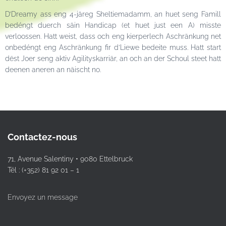
D’Dreamy ass eng 4-järeg Sheltiemadamm, an huet seng Famill
bedéngt duerch säin Handicap (et huet just een A) misste
verloossen. Hatt weist, dass och eng kierperlech Aschränkung net
onbedéngt eng Aschränkung fir d’Liewe bedeite muss. Hatt start
dëst Joer seng aktiv Agilityskarriär, an och an der Schoul steet hatt
deenen aneren an näischt no.
Contactez-nous
71, Avenue Salentiny • 9080 Ettelbruck
Tél : (+352) 81 92 01 – 1
Envoyez un message