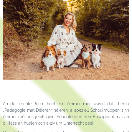
An de leschte Joren huet een ëmmer méi iwwert dat Thema
„Pädagogie mat Déieren“ héieren, a speziell Schoulmuppen sinn
ëmmer méi ausgebilt ginn. Si begleeden den Enseignant mat an
d’Klass an huelen och aktiv um Unterrecht deel.