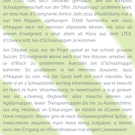
Den LTEtt huet sech Gedanke gemaach, wéi déi komplett
Schoulgemeinschaft vun der Offer „Schoulmupp“ profitéiere kéint,
an esou huet d’Enseignante Annick Jado 2022 d’Ausbildung mat 4
vun hire Muppen ugefaangen. D’Iddi hannendru war, dass
d’Muppen sech net nëmmen ofwiessele kënnen, mä dass all
aneren Enseignant, a virun allem all Klass aus dem LTEtt,
d’Chance kritt, bei d’Schoumuppen ze kommen.
Am Oktober 2022 ass de Projet ugelaf an hat schnell grousse
Succès. D‘Enseignantë kënne sech mat hire Klassen umellen, an
1x d’Woch zu bestëmmten Auerzäite bei d’Schoulmuppe
kommen. Do profitéieren si net nëmmen dovunner, dass
d’Muppen do sinn, mä dat Ganzt leeft och nach interaktiv. Sou
kréie si an 2 Schoulstonne wichteg Informatiounen, wat et heescht
en Hond ze hunn, Verantwortung ze iwwerhuelen, a si gi gewuer,
wat eis 4-beeneg Begleeder alles maache kënnen: vun
Agilitymuppen, iwwer Therapiemuppen bis hin zu Assistenzhënn,
ass eng Hellewull un Erklärungen an Abléck an d’Liewe mam
Hond méiglech. Weider ginn et nach fachiwwergräifend Spiller, si
meeschteren zesumme mam Hond kleng Aufgaben, a léieren
esou den Ëmgang an d’Koordinatioun mat engem Liewewiesen.