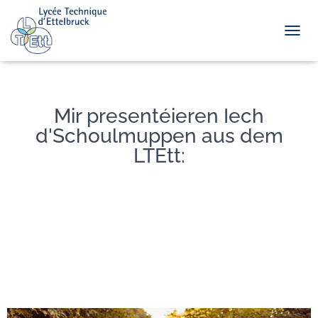
TOGGL
Mir presentéieren Iech
d'Schoulmuppen aus dem
LTEtt: