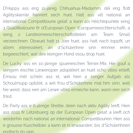
D’Happy ass eng 11-järeg Chihuahua-Madamm, déi eng flott
Agilityskarriär hannert sech huet. Hatt ass vill national an
international Competitioune gelaf, a kann als Héichtepunkte seng
3 Qualifikatioune fir d’European Open (Europameeschterschaft), a
seng 2 Landesmeeschterschaftstitelen am Team Small
verzeechnen. Obwuel hatt 11 Joer huet, ass hatt nach toppfit, un
allem interesséiert, an d’SchülerInne sinn ëmmer erëm
begeeschtert, wat dee klengen Hond esou drop huet.
De Lucky ass en 10-järege spueneschen Terrier-Mix. Hie gouf a
sengem éischte Liewensjoer adoptéiert an huet scho villes erlieft.
Ëmsou méi schéin ass et, wéi hien a senger Aufgab als
Schoulmupp opbléit, a wéi frou d’SchülerInne mat him sinn, well
hie weist, dass een am Liewe villes erreeche kann, wann een sech
traut.
De Party ass e 6-järege Sheltie, deen nach aktiv Agility leeft. Hien
ass 2022 fir Lëtzebuerg op der European Open gelaf, a leeft och
weiderhin nach national an international Competitiounen. Hien ass
e grousse Kuschelbier a kann et ni erwaarden, bis d’SchülerInnen
endlech do sinn.