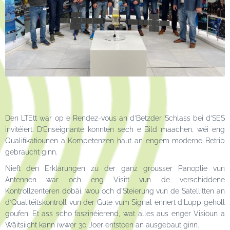
Den LTEtt war op e Rendez-vous an d’Betzder Schlass bei d’SES
invitéiert. D’Enseignantë konnten sech e Bild maachen, wéi eng
Qualifikatiounen a Kompetenzen haut an engem moderne Betrib
gebraucht ginn.
Nieft den Erklärungen zu der ganz grousser Panoplie vun
Antennen war och eng Visitt vun de verschiddene
Kontrollzenteren dobäi, wou och d’Steierung vun de Satellitten an
d’Qualitéitskontroll vun der Güte vum Signal ënnert d’Lupp geholl
goufen. Et ass scho faszinéierend, wat alles aus enger Visioun a
Wäitsiicht kann iwwer 30 Joer entstoen an ausgebaut ginn.