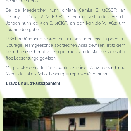
géint 2 deelgeholl.
Bei de Meedercher hunn d’Maria Camila B. (2GSOF) an
d’Franyeli Paola V. (4I-FR-F) eis Schoul vertrueden. Bei de
Jongen hunn de Kian S. (4GIGF) an den Ivanildo V. (5G2) um
Tournoi deelgeholl.
D’Spillbedéngunge waren net einfach, mee eis Ekippen hu
Courage, Teamgeescht a sportlechen Asaz bewisen. Trotz dem
Reen hu si sech mat vill Engagement an de Matcher agesat a
flott Leeschtunge gewisen.
Mir gratuléieren alle Participanten zu hirem Asaz a soen hinne
Merci, datt si eis Schoul esou gutt representéiert hunn.
Bravo un all d’Participanten!