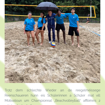
Trotz dem schlechte Wieder an de reegelméissege
Reenschaueren hunn eis Schülerinnen a Schüler mat vill
Motivatioun um Championnat „Beachvolleyball“ affilié(e)s 2