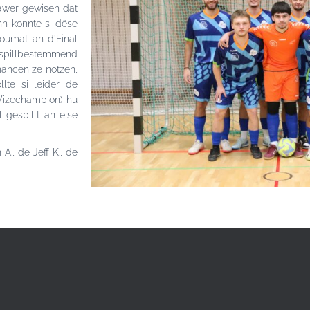
 awer gewisen dat
nn konnte si dëse
oumat an d’Final
 spillbestëmmend
Chancen ze notzen,
lte si leider de
(Vizechampion) hu
 gespillt an eise
A., de Jeff K., de