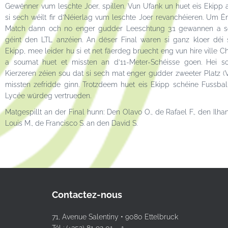
Gewënner vum leschte Joer, spillen. Vun Ufank un huet eis Ekipp
si sech wéilt fir d’Néierlag vum leschte Joer revanchéieren. Um Ë
Match dann och no enger gudder Leeschtung 3:1 gewannen a s
géint den LTL anzéien. An dëser Final waren si ganz kloer déi
Ekipp, mee leider hu si et net fäerdeg bruecht eng vun hire ville 
a soumat huet et missten an d’11-Meter-Schéisse goen. Hei sol
Kierzeren zéien sou dat si sech mat enger gudder zweeter Platz 
missten zefridde ginn. Trotzdeem huet eis Ekipp schéine Fussball
Lycée würdeg vertrueden.
Matgespillt an der Final hunn: Den Olavo O., de Rafael F., den Ilhan 
Louis M., de Francisco S. an den David S.
Contactez-nous
71, Avenue Salentiny • 9080 Ettelbruck