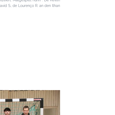
izéiert.
Matgespillt hunn : De Kevlin
 David S., de Lourenço R. an den Ilhan