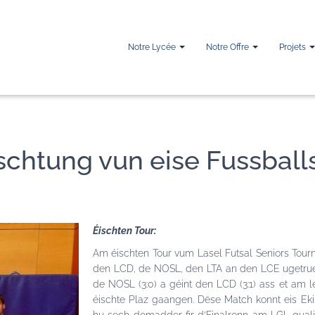
Notre Lycée
Notre Offre
Projets
chtung vun eise Fussballs
Éischten Tour:
Am éischten Tour vum Lasel Futsal Seniors Tourn
den LCD, de NOSL, den LTA an den LCE ugetruede
de NOSL (3:0) a géint den LCD (3:1) ass et am
éischte Plaz gaangen. Dëse Match konnt eis Ek