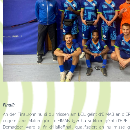
Finall:
An der Finallronn hu si du missen am LGL géint d‘EIMAB an d‘EP
engem zéie Match géint d‘EIMAB (3:2) hu si kloer géint d‘EPFL
Domadder ware si fir d’Halleffinall qualifizéiert an hu misse 