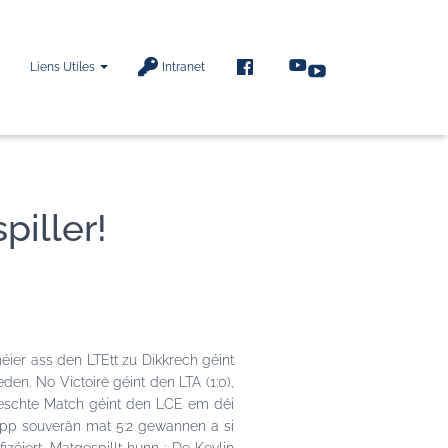
F
Liens Utiles
Intranet
A
C
E
B
O
O
K
piller!
éier ass den LTEtt zu Dikkrech géint
n. No Victoirë géint den LTA (1:0),
 leschte Match géint den LCE em déi
ipp souverän mat 5:2 gewannen a si