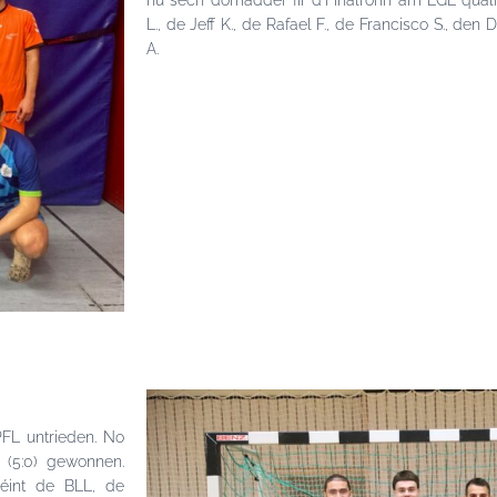
hu sech domadder fir d’Finalronn am LGL qualif
L., de Jeff K., de Rafael F., de Francisco S., den
A.
FL untrieden. No
 (5:0) gewonnen.
géint de BLL, de