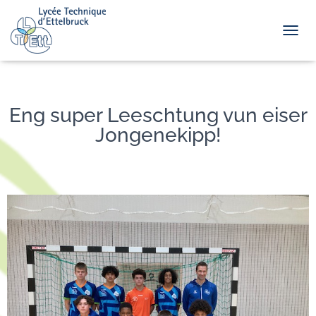
TOGGL
Eng super Leeschtung vun eiser
Jongenekipp!