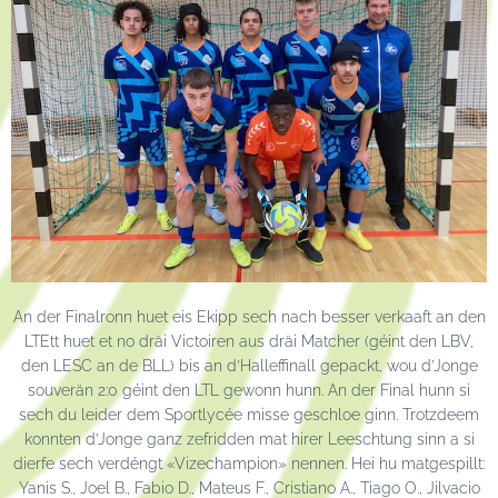
An der Finalronn huet eis Ekipp sech nach besser verkaaft an den
LTEtt huet et no dräi Victoiren aus dräi Matcher (géint den LBV,
den LESC an de BLL) bis an d’Halleffinall gepackt, wou d’Jonge
souverän 2:0 géint den LTL gewonn hunn. An der Final hunn si
sech du leider dem Sportlycée misse geschloe ginn. Trotzdeem
konnten d’Jonge ganz zefridden mat hirer Leeschtung sinn a si
dierfe sech verdéngt «Vizechampion» nennen. Hei hu matgespillt:
Yanis S., Joel B., Fabio D., Mateus F., Cristiano A., Tiago O., Jilvacio