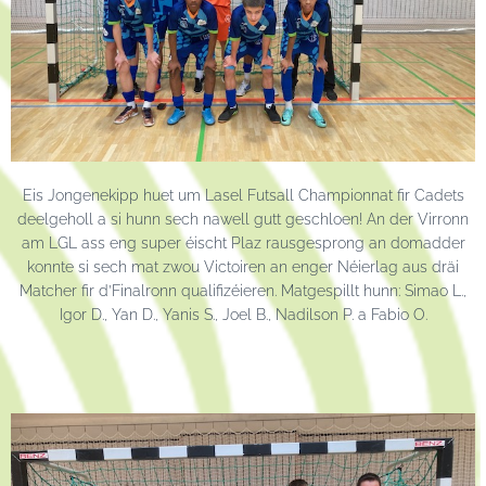
Eis Jongenekipp huet um Lasel Futsall Championnat fir Cadets
deelgeholl a si hunn sech nawell gutt geschloen! An der Virronn
am LGL ass eng super éischt Plaz rausgesprong an domadder
konnte si sech mat zwou Victoiren an enger Néierlag aus dräi
Matcher fir d’Finalronn qualifizéieren. Matgespillt hunn: Simao L.,
Igor D., Yan D., Yanis S., Joel B., Nadilson P. a Fabio O.