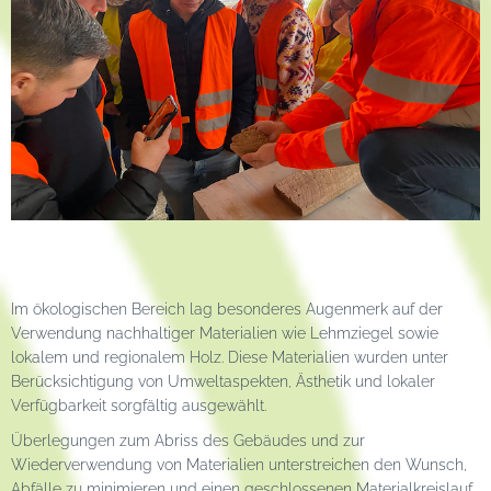
Im ökologischen Bereich lag besonderes Augenmerk auf der
Verwendung nachhaltiger Materialien wie Lehmziegel sowie
lokalem und regionalem Holz. Diese Materialien wurden unter
Berücksichtigung von Umweltaspekten, Ästhetik und lokaler
Verfügbarkeit sorgfältig ausgewählt.
Überlegungen zum Abriss des Gebäudes und zur
Wiederverwendung von Materialien unterstreichen den Wunsch,
Abfälle zu minimieren und einen geschlossenen Materialkreislauf