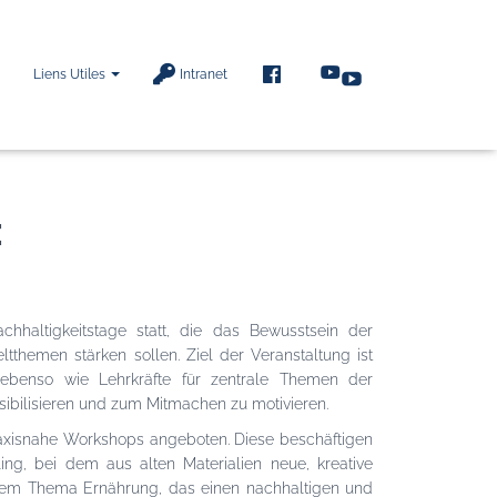
F
Liens Utiles
Intranet
A
C
E
B
O
O
:
K
chhaltigkeitstage statt, die das Bewusstsein der
ltthemen stärken sollen. Ziel der Veranstaltung ist
 ebenso wie Lehrkräfte für zentrale Themen der
sibilisieren und zum Mitmachen zu motivieren.
raxisnahe Workshops angeboten. Diese beschäftigen
ng, bei dem aus alten Materialien neue, kreative
 dem Thema Ernährung, das einen nachhaltigen und