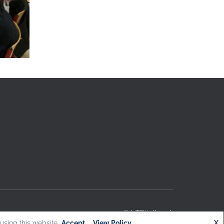
© L.T.Ettelbruck
using this website
Accept
View Policy
X