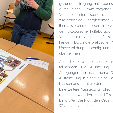
gesunden Umgang mit Lebensmi
durch einen Umweltratgeber, 
Verhalten liefert, sowie durc
zukunftsfähige Energieformen
thematisieren die Lebensmittelv
den ökologische Fußabdruck. D
Verhalten die Natur beeinflusst
handeln. Durch die praktischen A
Umweltbildung lebendig und mo
übernehmen.
Auch die Lehrer:innen konnten a
teilnehmen. Die Ausstellung 
Anregungen, um das Thema „Was
Austestellung bleibt für eine 
Klassen besichtigt werden.
Eine weitere Ausstellung „Chroni
regte zum Nachdenken und Disku
Ein großer Dank gilt den Organis
Workshops anbieten.