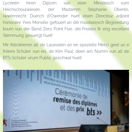
Lycéeën hiren Diplom vun eiser Ministesch vum
Héichschoulwiesen, der Madamm Stéphanie Obertin,
iwwerreecht. Duerch d’Owender huet eisen Directeur adjoint
honoraire Yves Monville gefouert an déi musikalesch Begleedung
koum vun der Band Zero Point Five, déi Freides fir eng excellent
Stëmmung gesuergt huet!
Mir felicitéieren all de Laureaten an ee spezielle Merci geet un e
fréiere Schüler vun eis, de Kim Paul, deen am Numm vun all de
BTS-Schüler virum Public geschwat huet!