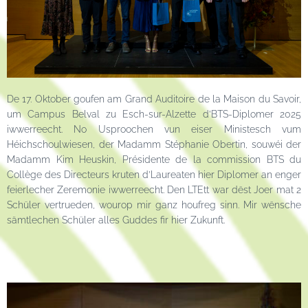
De 17. Oktober goufen am Grand Auditoire de la Maison du Savoir,
um Campus Belval zu Esch-sur-Alzette d’BTS-Diplomer 2025
iwwerreecht. No Usproochen vun eiser Ministesch vum
Héichschoulwiesen, der Madamm Stéphanie Obertin, souwéi der
Madamm Kim Heuskin, Présidente de la commission BTS du
Collège des Directeurs kruten d’Laureaten hier Diplomer an enger
feierlecher Zeremonie iwwerreecht. Den LTEtt war dëst Joer mat 2
Schüler vertrueden, wourop mir ganz houfreg sinn. Mir wënsche
sämtlechen Schüler alles Guddes fir hier Zukunft.