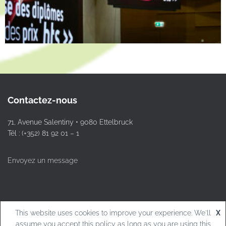
Contactez-nous
71, Avenue Salentiny • 9080 Ettelbruck
Tél : (+352) 81 92 01 – 1
Envoyez un message
This website uses cookies to improve your experience. We'll
X
© L.T.Ettelbruck
assume you accept this policy as long as you are using this