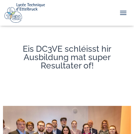
TOGGL
Eis DC3VE schléisst hir
Ausbildung mat super
Resultater of!