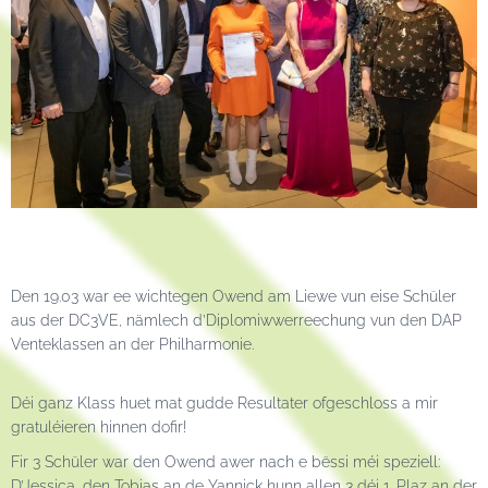
Den 19.03 war ee wichtegen Owend am Liewe vun eise Schüler
aus der DC3VE, nämlech d’Diplomiwwerreechung vun den DAP
Venteklassen an der Philharmonie.
Déi ganz Klass huet mat gudde Resultater ofgeschloss a mir
gratuléieren hinnen dofir!
Fir 3 Schüler war den Owend awer nach e bëssi méi speziell:
D’Jessica, den Tobias an de Yannick hunn allen 3 déi 1. Plaz an der