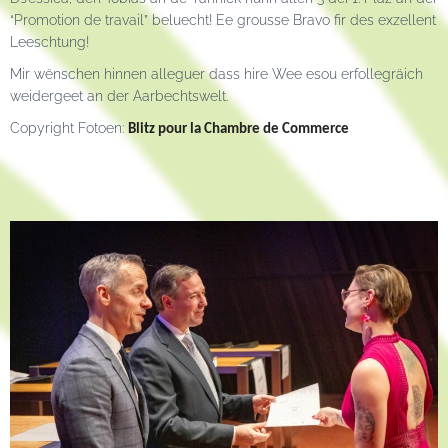
“Promotion de travail” beluecht! Ee grousse Bravo fir des exzellent
Leeschtung!
Mir wënschen hinnen alleguer dass hire Wee esou erfollegräich
weidergeet an der Aarbechtswelt.
Copyright Fotoen:
Blitz pour la Chambre de Commerce