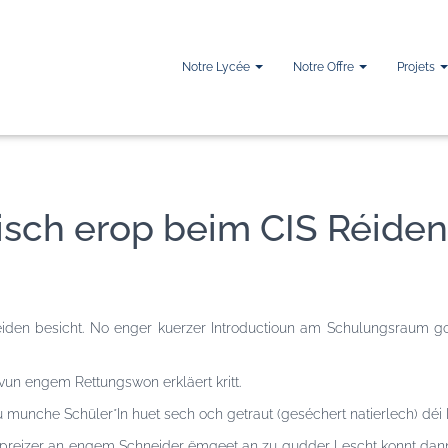
Notre Lycée
Notre Offre
Projets
isch erop beim CIS Réiden
éiden besicht. No enger kuerzer Introductioun am Schulungsraum g
vun engem Rettungswon erkläert kritt.
 munche Schüler*In huet sech och getraut (geséchert natierlech) dé
Spreizer an engem Schneider ëmgeet an zu gudder Lescht konnt d