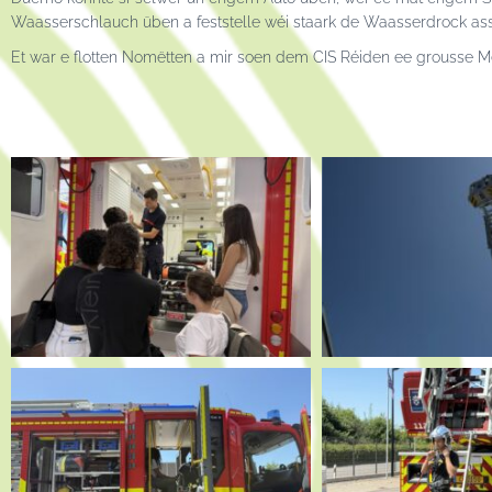
Waasserschlauch üben a feststelle wéi staark de Waasserdrock ass
Et war e flotten Nomëtten a mir soen dem CIS Réiden ee grousse Me