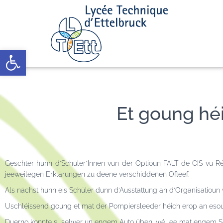
Open toolbar
Et goung hé
Gëschter hunn d’Schüler*Innen vun der Optioun FALT de CIS vu R
jeeweilegen Erklärungen zu deene verschiddenen Ofleef.
Als nächst hunn eis Schüler dunn d‘Ausstattung an d‘Organisatioun 
Uschléissend goung et mat der Pompiersleeder héich erop an esou
Duerno konnte si selwer un engem Auto üben, wéi ee mat engem 