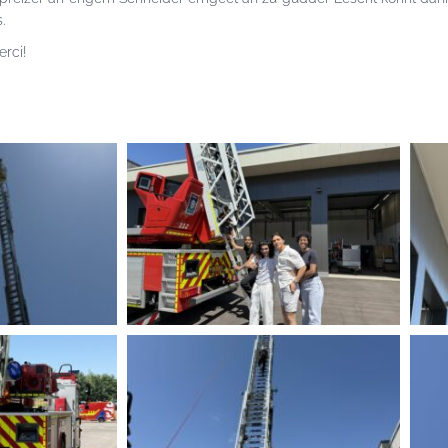
.
rci!