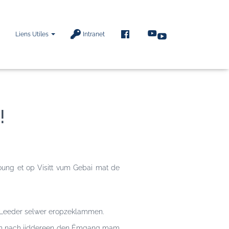
F
Liens Utiles
Intranet
A
C
E
B
O
O
K
!
oung et op Visitt vum Gebai mat de
i Leeder selwer eropzeklammen.
ann nach jiddereen den Ëmgang mam