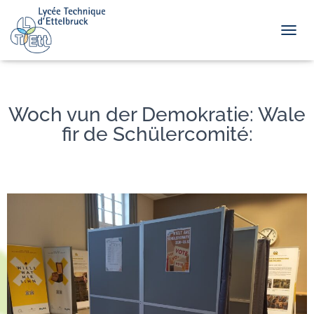
TOGGL
Woch vun der Demokratie: Wale
fir de Schülercomité: