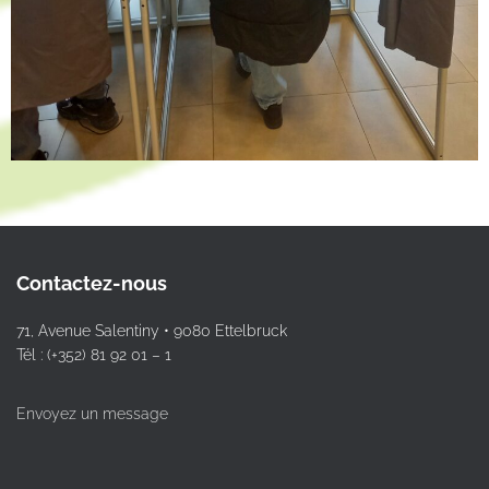
Contactez-nous
71, Avenue Salentiny • 9080 Ettelbruck
Tél : (+352) 81 92 01 – 1
Envoyez un message