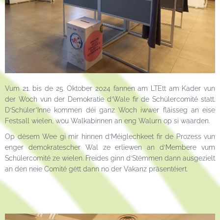
Vum 21. bis de 25. Oktober 2024 fannen am LTEtt am Kader vun
der Woch vun der Demokratie d‘Wale fir de Schülercomité statt.
D‘Schüler*Inne kommen déi ganz Woch iwwer fläisseg an eise
Festsall wielen, wou Walkabinnen an eng Walurn op si waarden.
Op dësem Wee gi mir hinnen d‘Méiglechkeet fir de Prozess vun
enger demokratescher Wal ze erliewen an d‘Membere vum
Schülercomité ze wielen. Freides ginn d‘Stëmmen dann ausgezielt
an den neie Comité gëtt dann no der Vakanz präsentéiert.