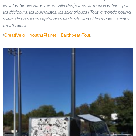
feront entendre votre voix et celle des jeunes du monde entier – par
les décideurs, les journalistes, les scientifiques ! Tout le monde pourra
suivre de près leurs expériences via le site web et les médias sociaux
d’earthbeat.»
(
CreatiVelo
–
Youth4Planet
–
Earthbeat-Tour
)