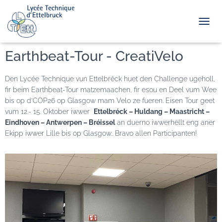
TOGGL
Earthbeat-Tour - CreatiVelo
Den Lycée Technique vun Ettelbréck huet den Challenge ugeholl,
fir beim Earthbeat-Tour matzemaachen, fir esou en Deel vum Wee
bis op d’COP26 op Glasgow mam Velo ze fueren. Eisen Tour geet
vum 12.- 15. Oktober iwwer
Ettelbréck – Huldang – Maastricht –
Eindhoven – Antwerpen – Bréissel
an duerno iwwerhëllt eng aner
Ekipp iwwer Lille bis op Glasgow.. Bravo allen Participanten!