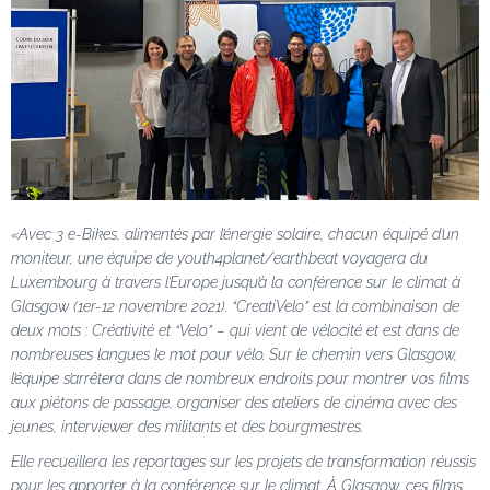
«Avec 3 e-Bikes, alimentés par l’énergie solaire, chacun équipé d’un
moniteur, une équipe de youth4planet/earthbeat voyagera du
Luxembourg à travers l’Europe jusqu’à la conférence sur le climat à
Glasgow (1er-12 novembre 2021). “CreatiVelo” est la combinaison de
deux mots : Créativité et “Velo” – qui vient de vélocité et est dans de
nombreuses langues le mot pour vélo. Sur le chemin vers Glasgow,
l’équipe s’arrêtera dans de nombreux endroits pour montrer vos films
aux piétons de passage, organiser des ateliers de cinéma avec des
jeunes, interviewer des militants et des bourgmestres.
Elle recueillera les reportages sur les projets de transformation réussis
pour les apporter à la conférence sur le climat. À Glasgow, ces films