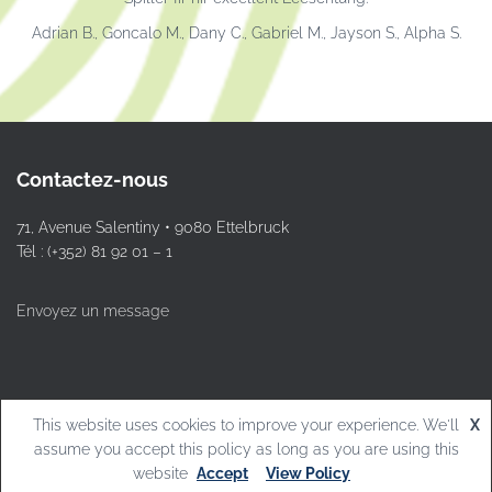
Adrian B., Goncalo M., Dany C., Gabriel M., Jayson S., Alpha S.
Contactez-nous
71, Avenue Salentiny • 9080 Ettelbruck
Tél : (+352) 81 92 01 – 1
Envoyez un message
This website uses cookies to improve your experience. We'll
X
© L.T.Ettelbruck
assume you accept this policy as long as you are using this
website
Accept
View Policy