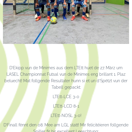
D’Ekipp vun de Minimes aus dem LTEtt huet de 27. März um
LASEL Championnat Futsal vun de Minimes eng brillant 1. Plaz
beluecht! Mat follgende Resultater hunn si et un d’Spëtzt vun der
Tabell gepackt:
LTEtt-LCE 3-0
LTEtt-LCD 8-1
LTEtt-NOSL 3-0!
D’Finall fënnt den 08. Mee am LGL statt! Mir felicitéieren follgende
Spiller fir hir excellent Leeschtung: