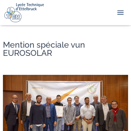
TOGGL
Mention spéciale vun
EUROSOLAR