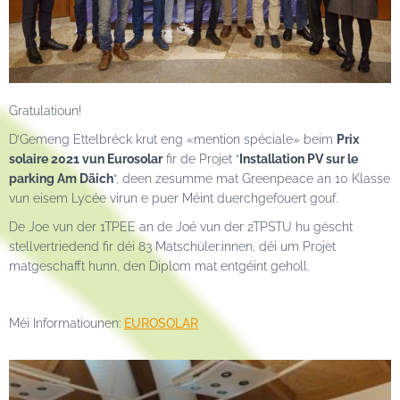
Gratulatioun!
D’Gemeng Ettelbréck krut eng «mention spéciale» beim
Prix
solaire 2021 vun Eurosolar
fir de Projet “
Installation PV sur le
parking Am Däich
“, deen zesumme mat Greenpeace an 10 Klasse
vun eisem Lycée virun e puer Méint duerchgefouert gouf.
De Joe vun der 1TPEE an de Joé vun der 2TPSTU hu gëscht
stellvertriedend fir déi 83 Matschüler:innen, déi um Projet
matgeschafft hunn, den Diplom mat entgéint geholl.
Méi Informatiounen:
EUROSOLAR