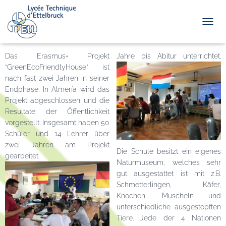
TOGGL
Das Erasmus+ Projekt
Jahre bis Abitur unterrichtet.
“GreenEcoFriendlyHouse” ist
nach fast zwei Jahren in seiner
Endphase. In Almería wird das
Projekt abgeschlossen und die
Resultate der Öffentlichkeit
vorgestellt. Insgesamt haben 50
Schüler und 14 Lehrer über
zwei Jahren am Projekt
Die Schule besitzt ein eigenes
gearbeitet.
Naturmuseum, welches sehr
gut ausgestattet ist mit z.B.
Schmetterlingen, Käfer,
Knochen, Muscheln und
unterschiedliche ausgestopften
Tiere. Jede der 4 Nationen