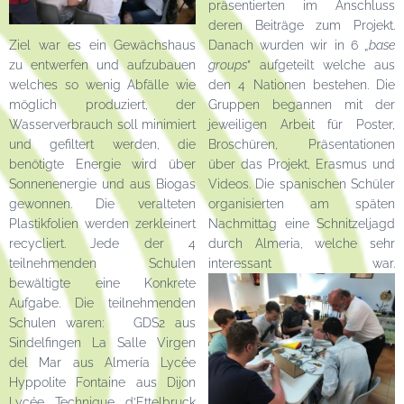
präsentierten im Anschluss
deren Beiträge zum Projekt.
Ziel war es ein Gewächshaus
Danach wurden wir in 6 „
base
zu entwerfen und aufzubauen
groups
” aufgeteilt welche aus
welches so wenig Abfälle wie
den 4 Nationen bestehen. Die
möglich produziert, der
Gruppen begannen mit der
Wasserverbrauch soll minimiert
jeweiligen Arbeit für Poster,
und gefiltert werden, die
Broschüren, Präsentationen
benötigte Energie wird über
über das Projekt, Erasmus und
Sonnenenergie und aus Biogas
Videos. Die spanischen Schüler
gewonnen. Die veralteten
organisierten am späten
Plastikfolien werden zerkleinert
Nachmittag eine Schnitzeljagd
recycliert. Jede der 4
durch Almeria, welche sehr
teilnehmenden Schulen
interessant war.
bewältigte eine Konkrete
Aufgabe. Die teilnehmenden
Schulen waren: GDS2 aus
Sindelfingen La Salle Virgen
del Mar aus Almería Lycée
Hyppolite Fontaine aus Dijon
Lycée Technique d’Ettelbruck