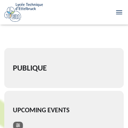
TOGG
Events by Event Type 2
PUBLIQUE
UPCOMING EVENTS