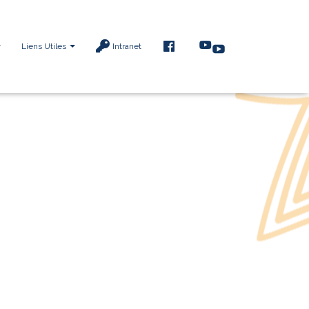
F
Liens Utiles
Intranet
A
C
E
B
O
O
K