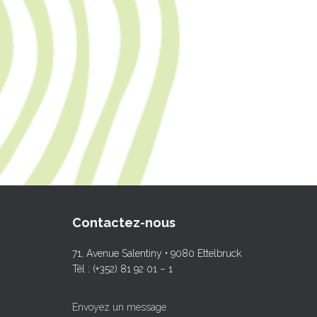
Contactez-nous
71, Avenue Salentiny • 9080 Ettelbruck
Tél : (+352) 81 92 01 – 1
Envoyez un message