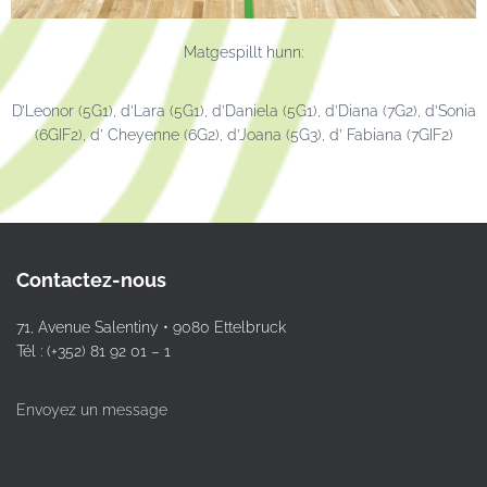
Matgespillt hunn:
D’Leonor (5G1), d’Lara (5G1), d’
Daniela (5G1), d’Diana (7G2), d’
Sonia
(6GIF2), d’ Cheyenne (6G2), d’
Joana (5G3), d’ Fabiana (7GIF2)
Contactez-nous
71, Avenue Salentiny • 9080 Ettelbruck
Tél : (+352) 81 92 01 – 1
Envoyez un message