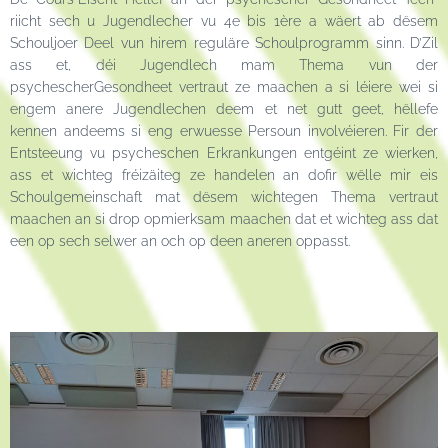
riicht sech u Jugendlecher vu 4e bis 1ère a wäert ab dësem
Schouljoer Deel vun hirem reguläre Schoulprogramm sinn. D’Zil
ass et, déi Jugendlech mam Thema vun der
psychescherGesondheet vertraut ze maachen a si léiere wei si
engem anere Jugendlechen deem et net gutt geet, hëllefe
kennen andeems si eng erwuesse Persoun involvéieren. Fir der
Entsteeung vu psycheschen Erkrankungen entgéint ze wierken,
ass et wichteg fréizäiteg ze handelen an dofir wëlle mir eis
Schoulgemeinschaft mat dësem wichtegen Thema vertraut
maachen an si drop opmierksam maachen dat et wichteg ass dat
een op sech selwer an och op deen aneren oppasst.