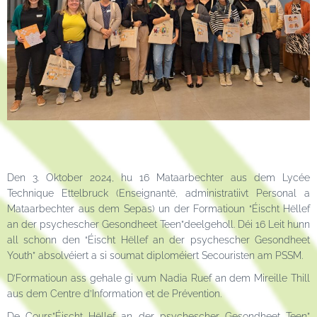
Den 3. Oktober 2024, hu 16 Mataarbechter aus dem Lycée
Technique Ettelbruck (Enseignantë, administratiivt Personal a
Mataarbechter aus dem Sepas) un der Formatioun “Éischt Hëllef
an der psychescher Gesondheet Teen”deelgeholl. Déi 16 Leit hunn
all schonn den “Éischt Hëllef an der psychescher Gesondheet
Youth” absolvéiert a si soumat diploméiert Secouristen am PSSM.
D’Formatioun ass gehale gi vum Nadia Ruef an dem Mireille Thill
aus dem Centre d’Information et de Prévention.
De Cours”Éischt Hëllef an der psychescher Gesondheet Teen”