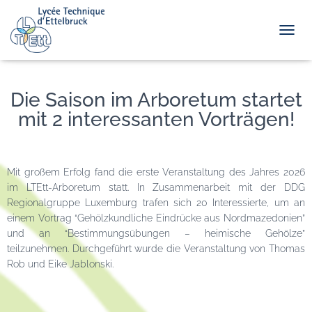
TOGGL
Die Saison im Arboretum startet
mit 2 interessanten Vorträgen!
Mit großem Erfolg fand die erste Veranstaltung des Jahres 2026
im LTEtt-Arboretum statt. In Zusammenarbeit mit der DDG
Regionalgruppe Luxemburg trafen sich 20 Interessierte, um an
einem Vortrag “Gehölzkundliche Eindrücke aus Nordmazedonien”
und an “Bestimmungsübungen – heimische Gehölze”
teilzunehmen. Durchgeführt wurde die Veranstaltung von Thomas
Rob und Eike Jablonski.