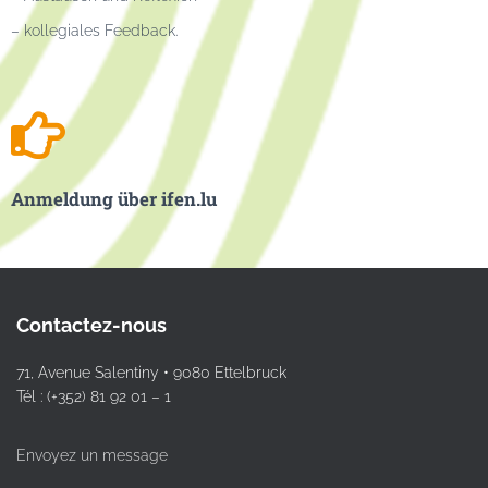
– kollegiales Feedback.
Anmeldung über ifen.lu
Contactez-nous
71, Avenue Salentiny • 9080 Ettelbruck
Tél : (+352) 81 92 01 – 1
Envoyez un message