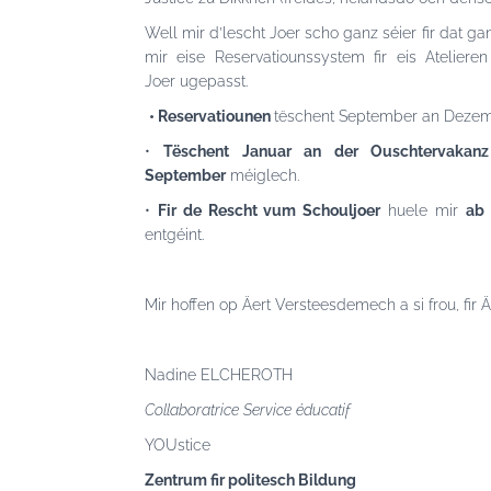
Well mir d’lescht Joer scho ganz séier fir dat g
mir eise Reservatiounssystem fir eis Atelie
Joer ugepasst.
• Reservatiounen
tëschent September an Dezem
•
Tëschent Januar an der Ouschtervakanz
September
méiglech.
•
Fir de Rescht vum Schouljoer
huele mir
ab
entgéint.
Mir hoffen op Äert Versteesdemech a si frou, fir
Nadine ELCHEROTH
Collaboratrice Service éducatif
YOUstice
Zentrum fir politesch Bildung