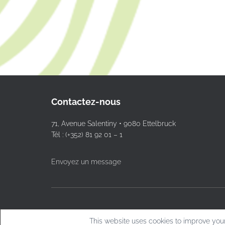
Contactez-nous
71, Avenue Salentiny • 9080 Ettelbruck
Tél : (+352) 81 92 01 – 1
Envoyez un message
This website uses cookies to improve your