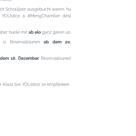
anzt Schouljoer ausgebucht waren, hu
ren YOUstice a #MengChamber dëst
ber huele mir
ab elo
ganz gären un.
si Reservatiounen
ab dem 20.
 dem 16. Dezember
Reservatiounen
 Är Klass bei YOUstice ze empfänken.