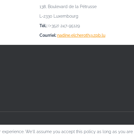
138, Boulevard de la Pétrusse
L-2330 Luxembourg
Tél.:
(+352) 247-95129
Courriel:
nadine.elcheroth@zpb.lu
 experience. We'll assume you accept this policy as long as you are 