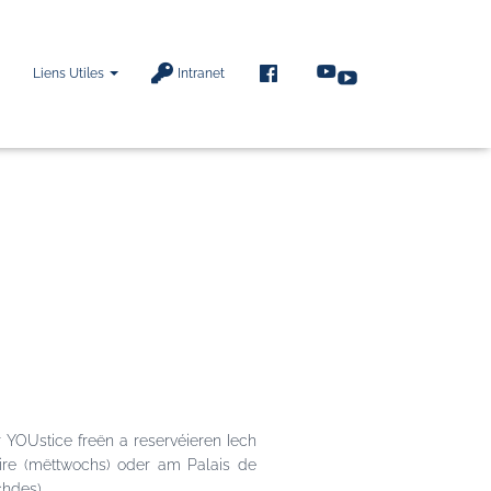
F
Liens Utiles
Intranet
A
C
E
B
O
O
K
ier YOUstice freën a reservéieren Iech
ire (mëttwochs) oder am Palais de
chdes).