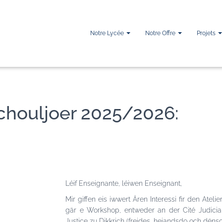
Notre Lycée
Notre Offre
Projets
Schouljoer 2025/2026:
Léif Enseignante, léiwen Enseignant,
Mir giffen eis iwwert Ären Interessi fir den Atel
gär e Workshop, entweder an der Cité Judicia
Justice zu Dikkrich (freides, heiandsdo och dëns