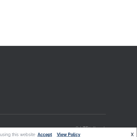
© L.T.Ettelbruck
using this website
Accept
View Policy
X