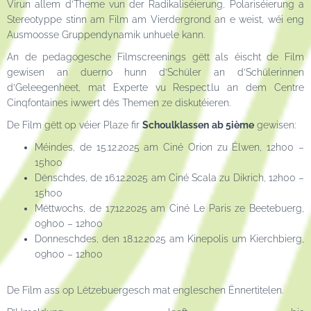
Virun allem d’Theme vun der Radikaliséierung, Polariséierung a
Stereotyppe stinn am Film am Vierdergrond an e weist, wéi eng
Ausmoosse Gruppendynamik unhuele kann.
An de pedagogesche Filmscreenings gëtt als éischt de Film
gewisen an duerno hunn d’Schüler an d’Schülerinnen
d’Geleegenheet, mat Experte vu Respect.lu an dem Centre
Cinqfontaines iwwert dës Themen ze diskutéieren.
De Film gëtt op véier Plaze fir
Schoulklassen
ab 5ième
gewisen:
Méindes, de 15.12.2025 am Ciné Orion zu Ëlwen, 12h00 –
15h00
Dënschdes, de 16.12.2025 am Ciné Scala zu Dikrich, 12h00 –
15h00
Mëttwochs, de 17.12.2025 am Ciné Le Paris ze Beetebuerg,
09h00 – 12h00
Donneschdes, den 18.12.2025 am Kinepolis um Kierchbierg,
09h00 – 12h00
De Film ass op Lëtzebuergesch mat engleschen Ënnertitelen.