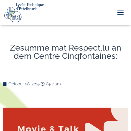
TOGGL
Zesumme mat Respect.lu an
dem Centre Cinqfontaines:
October 28, 2025
8:57 am