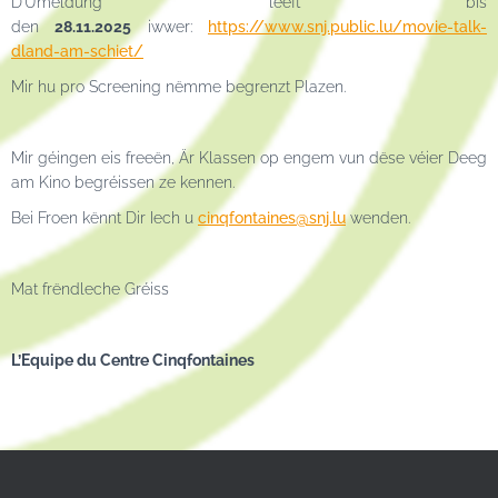
D’Umeldung leeft bis
den
28.11.2025
iwwer:
https://www.snj.public.lu/movie-talk-
dland-am-schiet/
Mir hu pro Screening nëmme begrenzt Plazen.
Mir géingen eis freeën, Är Klassen op engem vun dëse véier Deeg
am Kino begréissen ze kennen.
Bei Froen kënnt Dir Iech u
cinqfontaines@snj.lu
wenden.
Mat frëndleche Gréiss
L’Equipe du Centre Cinqfontaines