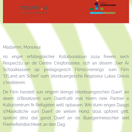
Madamm, Monsieur,
no enger erfollegräicher Kollaboratioun 2024 freeën sech
Respect.lu an de Centre Cinqfontaines, och an dësem Joer Är
Schoulklassen op pedagogesch Filmscreenings vum Film
“D’Land am Schiet” vum lëtzebuergesche Regisseur Lukas Grevis
z’invitéieren.
De Film handelt vun engem klenge lëtzebuergeschen Duerf, an
deem d’Besëtzerin vum Duerfcafé mat hirem neie Partner e
Kulturzentrum fir Refugiéen wëll opbauen. Wéi dunn enges Daags
d’Maskottche vum Duerf, de wëllen Hond, dout opfonnt gëtt,
spléckt dëst dat ganzt Duerf an de Buergermeeschter leet
Friemefeindlechkeet un den Dag.