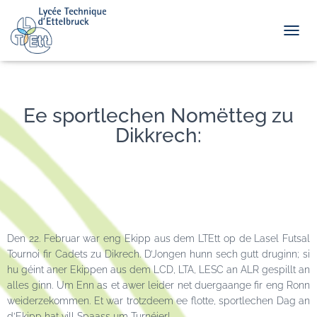
TOGGL
Ee sportlechen Nomëtteg zu
Dikkrech:
Den 22. Februar war eng Ekipp aus dem LTEtt op de Lasel Futsal
Tournoi fir Cadets zu Dikrech. D’Jongen hunn sech gutt druginn; si
hu géint aner Ekippen aus dem LCD, LTA, LESC an ALR gespillt an
alles ginn. Um Enn as et awer leider net duergaange fir eng Ronn
weiderzekommen. Et war trotzdeem ee flotte, sportlechen Dag an
d’Ekipp hat vill Spaass um Turnéier!