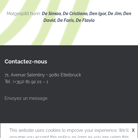
Matgespillt hunn:
De
Simao, De Cristiano, Den Igor, De Jim, Den
David, De Faris, De Flavio
Contactez-nous
71, Avenue Salentiny • 9080 Ettelbruck
Tél : (+352) 81 92 01 – 1
Envoyez un message
This website uses cookies to improve your experience. We'll
X
© L.T.Ettelbruck
assume you accept this policy as long as you are using this