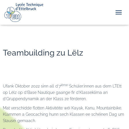
TOGGL
Teambuilding zu Lëlz
ième-
Ufank Oktober 2022 sinn all d’7
Schüler:innen aus dem LTEtt
op Lëlz op
d’Base
Nautique gaange fir d’Klasseklima an
d’Gruppendynamik an der Klass ze fërderen.
Mat verschidde flotten Aktivitéite wéi Kayak, Kanu, Mountainbike,
Klammen a Geocaching hunn sech Klassen ee schéinen Dag um
Stauséi gemaach.