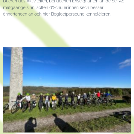
Duerch dës Aktivitéiten, bei deenen Enseignanten an de SePAS
matgaange sinn, sollen d’Schüler:innen sech besser
ënnerteneen an och hier Begleetpersoune kenneléieren.