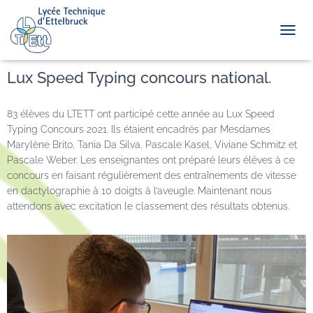
TOGGL
Lux Speed Typing concours national.
83 élèves du LTETT ont participé cette année au Lux Speed
Typing Concours 2021. Ils étaient encadrés par Mesdames
Marylène Brito, Tania Da Silva, Pascale Kasel, Viviane Schmitz et
Pascale Weber. Les enseignantes ont préparé leurs élèves à ce
concours en faisant régulièrement des entraînements de vitesse
en dactylographie à 10 doigts à l’aveugle. Maintenant nous
attendons avec excitation le classement des résultats obtenus.