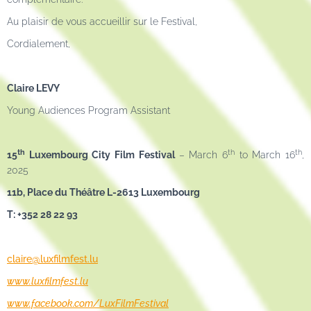
Au plaisir de vous accueillir sur le Festival,
Cordialement,
Claire LEVY
Young Audiences Program Assistant
th
th
th
15
Luxembourg City Film Festival
– March 6
to March 16
,
2025
11b, Place du Théâtre L-2613 Luxembourg
T: +352 28 22 93
claire@luxfilmfest.lu
www.luxfilmfest.lu
www.facebook.com/LuxFilmFestival