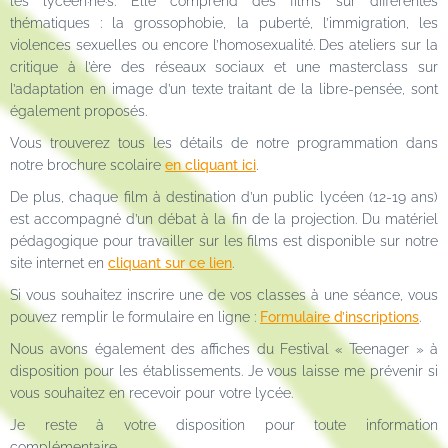
les lycéen·ne·s. Elle comprend des films sur différentes
thématiques : la grossophobie, la puberté, l’immigration, les
violences sexuelles ou encore l’homosexualité. Des ateliers sur la
critique à l’ère des réseaux sociaux et une masterclass sur
l’adaptation en image d’un texte traitant de la libre-pensée, sont
également proposés.
Vous trouverez tous les détails de notre programmation dans
notre brochure scolaire
en cliquant ici
.
De plus, chaque film à destination d’un public lycéen (12-19 ans)
est accompagné d’un débat à la fin de la projection. Du matériel
pédagogique pour travailler sur les films est disponible sur notre
site internet en
cliquant sur ce lien
.
Si vous souhaitez inscrire une de vos classes à une séance, vous
pouvez remplir le formulaire en ligne :
Formulaire d’inscriptions
.
Nous avons également des affiches du Festival « Teenager » à
disposition pour les établissements. Je vous laisse me prévenir si
vous souhaitez en recevoir pour votre lycée.
Je reste à votre disposition pour toute information
complémentaire.